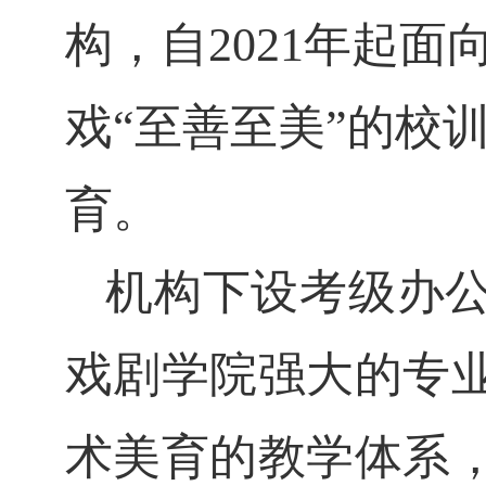
构，
自2
021
年起
面
戏
“至善至美”
的校
育。
机构
下设
考级办
戏剧学院强大的专
术美育
的教
学体系